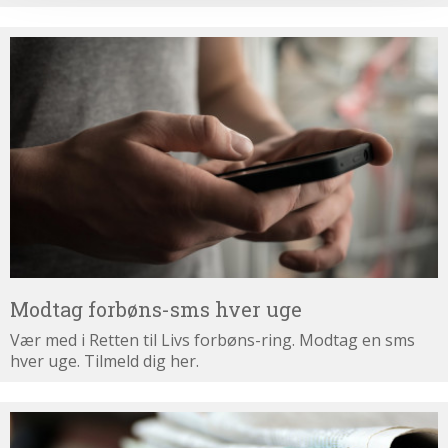
Modtag
forbøns-
sms
hver
uge
Modtag forbøns-sms hver uge
Vær med i Retten til Livs forbøns-ring. Modtag en sms
hver uge. Tilmeld dig her.
Tilmeld
dig