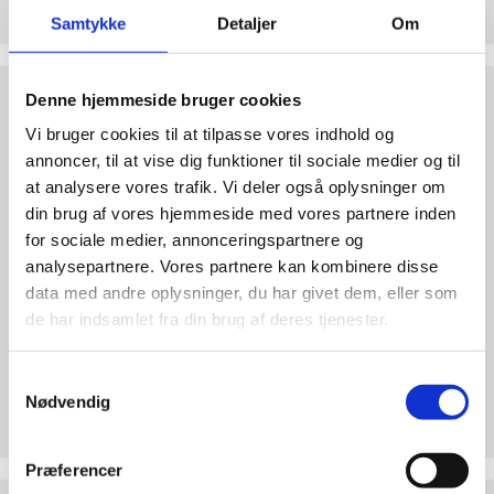
abort
Hjertelig tak for ethvert bidrag til Retten til Liv
Samtykke
Detaljer
Om
2.7:
Pro
Life
Test
internationalt
Denne hjemmeside bruger cookies
dine
2.8:
Nyhedsbrev
Vi bruger cookies til at tilpasse vores indhold og
argumenter
annoncer, til at vise dig funktioner til sociale medier og til
3.0:
Nyheder
at analysere vores trafik. Vi deler også oplysninger om
4.0:
Webshop
din brug af vores hjemmeside med vores partnere inden
for sociale medier, annonceringspartnere og
analysepartnere. Vores partnere kan kombinere disse
data med andre oplysninger, du har givet dem, eller som
de har indsamlet fra din brug af deres tjenester.
Test dine argumenter
Samtykkevalg
Nødvendig
Hvorfor er abort forkert? Find overbevisende
argumenter. Bliv klogere på den etiske debat!
Præferencer