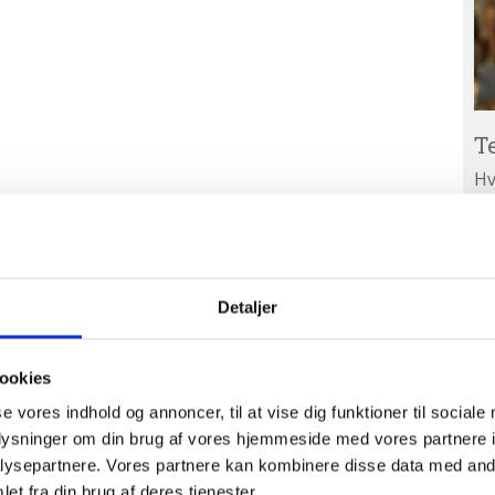
T
Hv
ar
Ab
A
ud
Detaljer
ookies
se vores indhold og annoncer, til at vise dig funktioner til sociale
oplysninger om din brug af vores hjemmeside med vores partnere i
ysepartnere. Vores partnere kan kombinere disse data med andr
et fra din brug af deres tjenester.