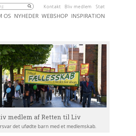
5.0:
6.0:
7.0:
Kontakt
Bliv medlem
Støt
:
10.0:
11.0:
M OS
NYHEDER
WEBSHOP
INSPIRATION
iv
dlem
tten
v
liv medlem af Retten til Liv
rsvar det ufødte barn med et medlemskab.