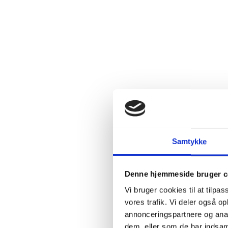
2.4:
Abortmindelunden
2.5:
Abortlinien
2.6:
Unge
mod
abort
2.7:
Pro
Life
internationalt
2.8:
Nyhedsbrev
3.0:
Nyheder
Samtykke
4.0:
Webshop
Denne hjemmeside bruger c
Vi bruger cookies til at tilpas
vores trafik. Vi deler også 
annonceringspartnere og anal
dem, eller som de har indsaml