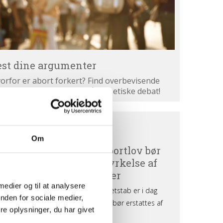
est dine argumenter
orfor er abort forkert? Find overbevisende
gumenter. Bliv klogere på den etiske debat!
ortdebat
BORTDEBAT UDEFRA
efra
Om
 medier og til at analysere
nden for sociale medier,
e oplysninger, du har givet