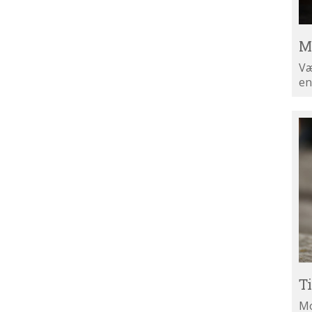
M
Væ
en
Ti
di
ny
T
Mo