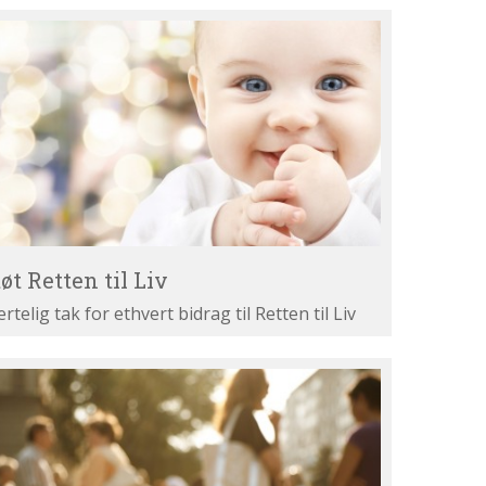
øt
tten
v
øt Retten til Liv
ertelig tak for ethvert bidrag til Retten til Liv
st
ne
gumenter