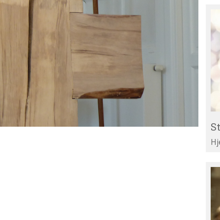
St
Re
til
Li
St
Hj
Te
di
ar