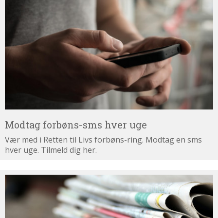
forbøns-
sms
hver
uge
Modtag forbøns-sms hver uge
Vær med i Retten til Livs forbøns-ring. Modtag en sms
hver uge. Tilmeld dig her.
Tilmeld
dig
nyhedsbrevet