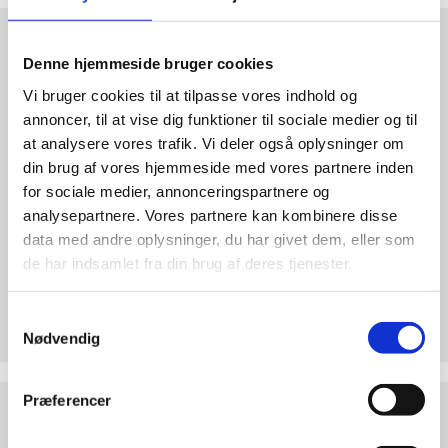
abort
Test
2.7:
Pro
dine
Life
Denne hjemmeside bruger cookies
argumenter
internationalt
Vi bruger cookies til at tilpasse vores indhold og
2.8:
Nyhedsbrev
annoncer, til at vise dig funktioner til sociale medier og til
at analysere vores trafik. Vi deler også oplysninger om
3.0:
Nyheder
din brug af vores hjemmeside med vores partnere inden
4.0:
Webshop
for sociale medier, annonceringspartnere og
analysepartnere. Vores partnere kan kombinere disse
data med andre oplysninger, du har givet dem, eller som
de har indsamlet fra din brug af deres tjenester.
Test dine argumenter
Samtykkevalg
Hvorfor er abort forkert? Find overbevisende
Nødvendig
argumenter. Bliv klogere på den etiske debat!
Abortdebat
Præferencer
ABORTDEBAT UDEFRA
udefra