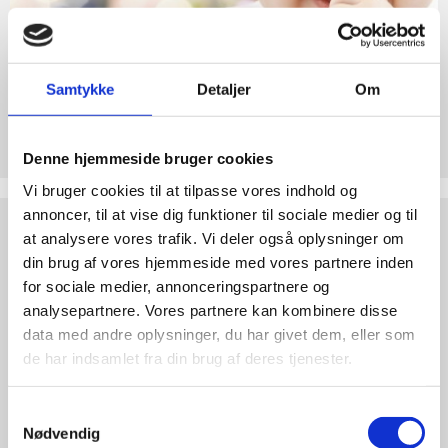
abort
2.7:
Pro
Life
internationalt
Samtykke
Detaljer
Om
2.8:
Nyhedsbrev
Støt Retten til Liv
3.0:
Nyheder
Hjertelig tak for ethvert bidrag til Retten til Liv
Denne hjemmeside bruger cookies
4.0:
Vi bruger cookies til at tilpasse vores indhold og
Webshop
annoncer, til at vise dig funktioner til sociale medier og til
Test
dine
at analysere vores trafik. Vi deler også oplysninger om
argumenter
din brug af vores hjemmeside med vores partnere inden
for sociale medier, annonceringspartnere og
analysepartnere. Vores partnere kan kombinere disse
data med andre oplysninger, du har givet dem, eller som
de har indsamlet fra din brug af deres tjenester.
Samtykkevalg
Nødvendig