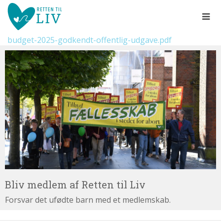
Spring
menu
over
og
budget-2025-godkendt-offentlig-udgave.pdf
gå
Bliv
til
medlem
indhold
Vend
af
tilbage
Retten
til
til
forsiden
Liv
1.0:
Gå
Info
til
1.1:
Abort
vores
1.2:
Fosterdiagnostik
guide
1.3:
for
Livets
begyndelse
tilgængelighed
1.4:
Etik
Bliv medlem af Retten til Liv
og
Forsvar det ufødte barn med et medlemskab.
tro
1.5:
Den