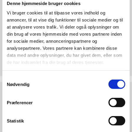
abort
Denne hjemmeside bruger cookies
2.7:
Pro
Vi bruger cookies til at tilpasse vores indhold og
Life
annoncer, til at vise dig funktioner til sociale medier og til
internationalt
at analysere vores trafik. Vi deler også oplysninger om
2.8:
Nyhedsbrev
din brug af vores hjemmeside med vores partnere inden
for sociale medier, annonceringspartnere og
3.0:
Nyheder
analysepartnere. Vores partnere kan kombinere disse
Test dine argumenter
data med andre oplysninger, du har givet dem, eller som
4.0:
Webshop
de har indsamlet fra din brug af deres tjenester.
Hvorfor er abort forkert? Find overbevisende
argumenter. Bliv klogere på den etiske debat!
Samtykkevalg
Nødvendig
Abortdebat
ABORTDEBAT UDEFRA
udefra
Præferencer
Statistik