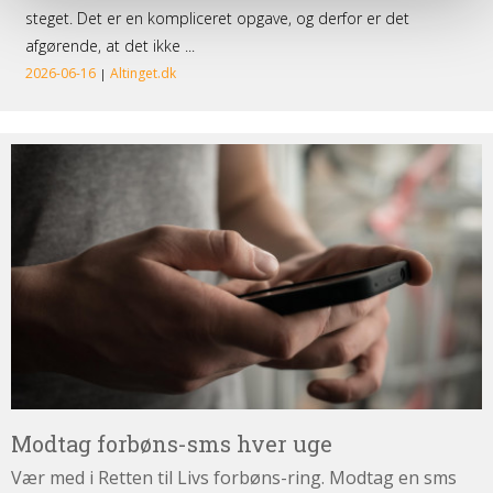
Modtag
forbøns-
sms
hver
uge
Modtag forbøns-sms hver uge
Vær med i Retten til Livs forbøns-ring. Modtag en sms