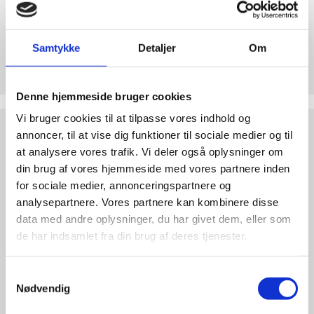
abort
2.7:
Pro
Life
Samtykke
Detaljer
Om
Støt Retten til Liv
internationalt
2.8:
Hjertelig tak for ethvert bidrag til Retten til Liv
Nyhedsbrev
Denne hjemmeside bruger cookies
3.0:
Nyheder
Vi bruger cookies til at tilpasse vores indhold og
Test
4.0:
Webshop
annoncer, til at vise dig funktioner til sociale medier og til
dine
argumenter
at analysere vores trafik. Vi deler også oplysninger om
din brug af vores hjemmeside med vores partnere inden
for sociale medier, annonceringspartnere og
analysepartnere. Vores partnere kan kombinere disse
data med andre oplysninger, du har givet dem, eller som
de har indsamlet fra din brug af deres tjenester.
Samtykkevalg
Nødvendig
Test dine argumenter