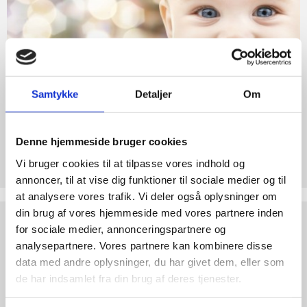
til
abort
Liv
2.7:
Pro
Life
internationalt
2.8:
Nyhedsbrev
Samtykke
Detaljer
Om
3.0:
Nyheder
4.0:
Webshop
Denne hjemmeside bruger cookies
Støt Retten til Liv
Vi bruger cookies til at tilpasse vores indhold og
Hjertelig tak for ethvert bidrag til Retten til Liv
annoncer, til at vise dig funktioner til sociale medier og til
at analysere vores trafik. Vi deler også oplysninger om
din brug af vores hjemmeside med vores partnere inden
Test
dine
for sociale medier, annonceringspartnere og
argumenter
analysepartnere. Vores partnere kan kombinere disse
data med andre oplysninger, du har givet dem, eller som
de har indsamlet fra din brug af deres tjenester.