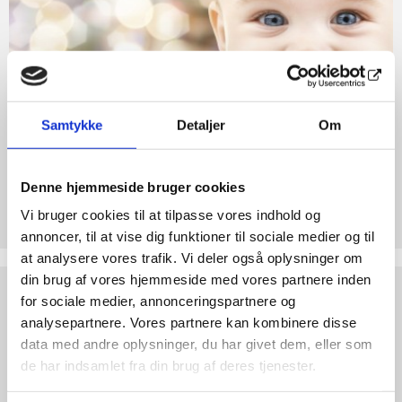
til
abort
Liv
2.7:
Pro
Life
internationalt
2.8:
Nyhedsbrev
Samtykke
Detaljer
Om
3.0:
Nyheder
4.0:
Webshop
Denne hjemmeside bruger cookies
Støt Retten til Liv
Vi bruger cookies til at tilpasse vores indhold og
Hjertelig tak for ethvert bidrag til Retten til Liv
annoncer, til at vise dig funktioner til sociale medier og til
at analysere vores trafik. Vi deler også oplysninger om
din brug af vores hjemmeside med vores partnere inden
Test
for sociale medier, annonceringspartnere og
dine
argumenter
analysepartnere. Vores partnere kan kombinere disse
data med andre oplysninger, du har givet dem, eller som
de har indsamlet fra din brug af deres tjenester.