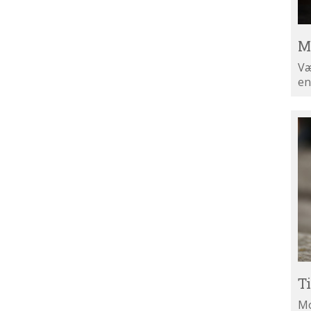
M
Væ
en
Ti
di
ny
T
Mo