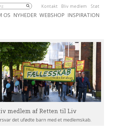
5.0:
6.0:
7.0:
Kontakt
Bliv medlem
Støt
:
10.0:
11.0:
M OS
NYHEDER
WEBSHOP
INSPIRATION
iv
dlem
tten
v
liv medlem af Retten til Liv
rsvar det ufødte barn med et medlemskab.