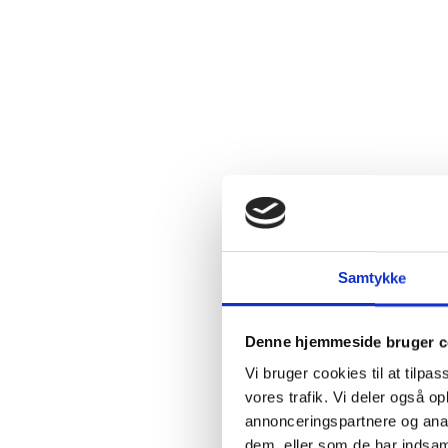
2.4:
Abortmindelunden
2.5:
Abortlinien
2.6:
Unge
mod
abort
2.7:
Pro
Life
internationalt
2.8:
Nyhedsbrev
3.0:
Nyheder
Samtykke
4.0:
Webshop
Denne hjemmeside bruger c
Vi bruger cookies til at tilpas
vores trafik. Vi deler også 
annonceringspartnere og anal
dem, eller som de har indsaml