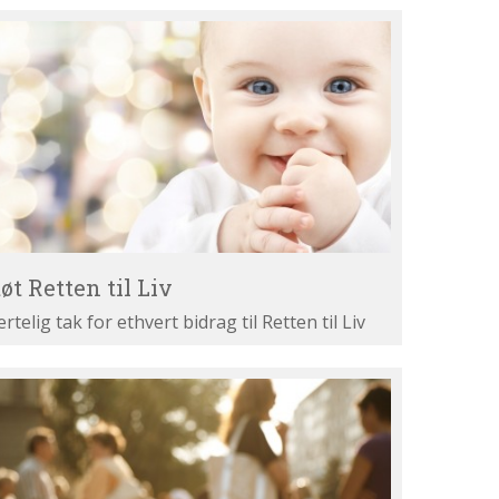
øt
tten
v
øt Retten til Liv
ertelig tak for ethvert bidrag til Retten til Liv
st
ne
gumenter