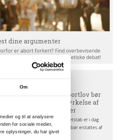
est dine argumenter
orfor er abort forkert? Find overbevisende
gumenter. Bliv klogere på den etiske debat!
ortdebat
BORTDEBAT UDEFRA
efra
Om
 medier og til at analysere
nden for sociale medier,
e oplysninger, du har givet