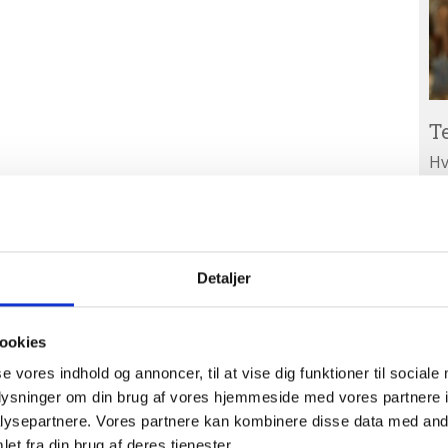
T
Hv
ar
Ab
A
ud
Detaljer
ookies
se vores indhold og annoncer, til at vise dig funktioner til sociale
oplysninger om din brug af vores hjemmeside med vores partnere i
ysepartnere. Vores partnere kan kombinere disse data med andr
et fra din brug af deres tjenester.