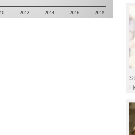
St
Re
til
Li
St
Hj
Te
di
ar