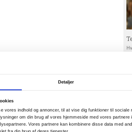
T
Hv
ar
Ab
A
ud
Detaljer
ookies
se vores indhold og annoncer, til at vise dig funktioner til sociale
oplysninger om din brug af vores hjemmeside med vores partnere i
ysepartnere. Vores partnere kan kombinere disse data med andr
et fra din brug af deres tjenester.