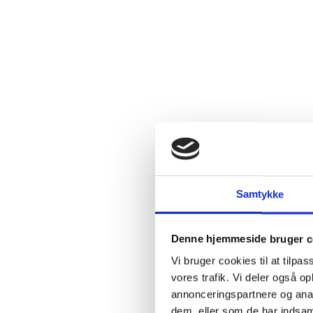
2.4:
Abortmindelunden
2.5:
Abortlinien
2.6:
Unge
mod
abort
2.7:
Pro
Life
internationalt
2.8:
Nyhedsbrev
3.0:
Nyheder
Samtykke
4.0:
Webshop
Denne hjemmeside bruger c
Vi bruger cookies til at tilpas
vores trafik. Vi deler også 
annonceringspartnere og anal
dem, eller som de har indsaml