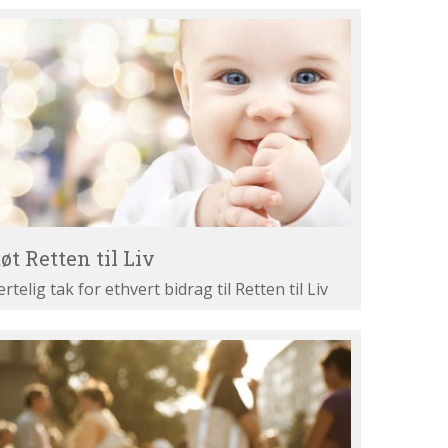
øt
tten
v
øt Retten til Liv
ertelig tak for ethvert bidrag til Retten til Liv
st
ne
gumenter