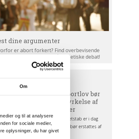
est dine argumenter
orfor er abort forkert? Find overbevisende
gumenter. Bliv klogere på den etiske debat!
ortdebat
BORTDEBAT UDEFRA
efra
Om
 medier og til at analysere
nden for sociale medier,
e oplysninger, du har givet