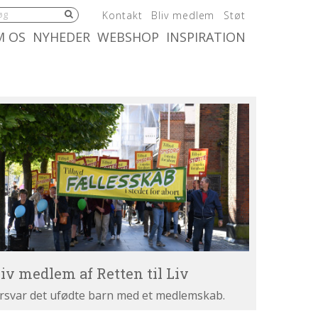
5.0:
6.0:
7.0:
Kontakt
Bliv medlem
Støt
:
10.0:
11.0:
M OS
NYHEDER
WEBSHOP
INSPIRATION
iv
dlem
tten
v
liv medlem af Retten til Liv
rsvar det ufødte barn med et medlemskab.