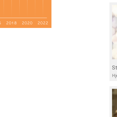
St
Re
til
Li
St
Hj
Te
di
ar