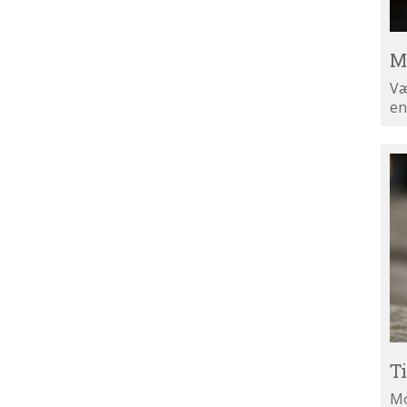
M
Væ
en
Ti
di
ny
T
Mo