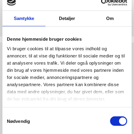
abort
2.7:
Pro
Life
Samtykke
Detaljer
Om
Støt Retten til Liv
internationalt
Hjertelig tak for ethvert bidrag til Retten til Liv
2.8:
Nyhedsbrev
Denne hjemmeside bruger cookies
3.0:
Nyheder
Test
Vi bruger cookies til at tilpasse vores indhold og
dine
annoncer, til at vise dig funktioner til sociale medier og til
4.0:
Webshop
argumenter
at analysere vores trafik. Vi deler også oplysninger om
din brug af vores hjemmeside med vores partnere inden
for sociale medier, annonceringspartnere og
analysepartnere. Vores partnere kan kombinere disse
data med andre oplysninger, du har givet dem, eller som
de har indsamlet fra din brug af deres tjenester.
Samtykkevalg
Nødvendig
Test dine argumenter