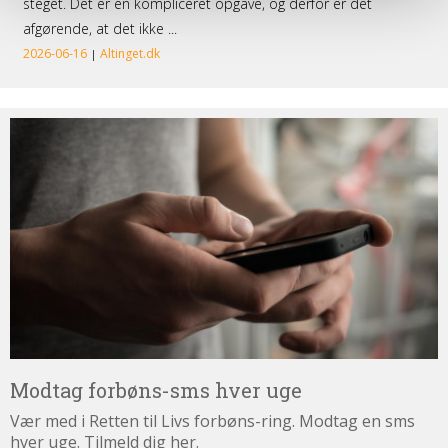
Modtag
forbøns-
sms
hver
uge
Modtag forbøns-sms hver uge
Vær med i Retten til Livs forbøns-ring. Modtag en sms
hver uge. Tilmeld dig her.