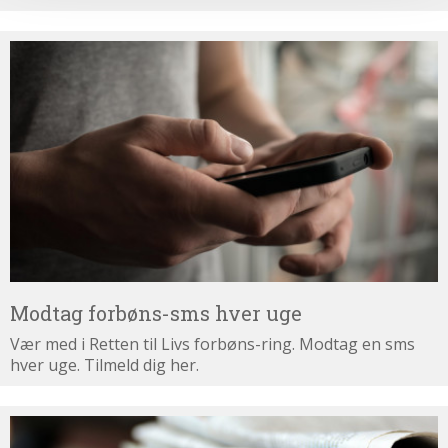
Modtag
forbøns-
sms
hver
uge
Modtag forbøns-sms hver uge
Vær med i Retten til Livs forbøns-ring. Modtag en sms
hver uge. Tilmeld dig her.
Tilmeld