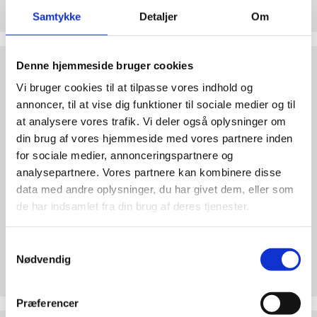
abort
Hjertelig tak for ethvert bidrag til Retten til Liv
Samtykke
Detaljer
Om
2.7:
Pro
Life
internationalt
Test
Denne hjemmeside bruger cookies
dine
2.8:
Nyhedsbrev
Vi bruger cookies til at tilpasse vores indhold og
argumenter
annoncer, til at vise dig funktioner til sociale medier og til
3.0:
Nyheder
at analysere vores trafik. Vi deler også oplysninger om
4.0:
Webshop
din brug af vores hjemmeside med vores partnere inden
for sociale medier, annonceringspartnere og
analysepartnere. Vores partnere kan kombinere disse
data med andre oplysninger, du har givet dem, eller som
de har indsamlet fra din brug af deres tjenester.
Test dine argumenter
Samtykkevalg
Nødvendig
Hvorfor er abort forkert? Find overbevisende
argumenter. Bliv klogere på den etiske debat!
Præferencer