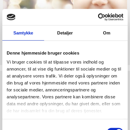
abort
2.7:
Pro
Life
internationalt
2.8:
Nyhedsbrev
Samtykke
Detaljer
Om
3.0:
Nyheder
Støt Retten til Liv
Denne hjemmeside bruger cookies
4.0:
Webshop
Hjertelig tak for ethvert bidrag til Retten til Liv
Vi bruger cookies til at tilpasse vores indhold og
annoncer, til at vise dig funktioner til sociale medier og til
at analysere vores trafik. Vi deler også oplysninger om
Test
dine
din brug af vores hjemmeside med vores partnere inden
argumenter
for sociale medier, annonceringspartnere og
analysepartnere. Vores partnere kan kombinere disse
data med andre oplysninger, du har givet dem, eller som
de har indsamlet fra din brug af deres tjenester.
Samtykkevalg