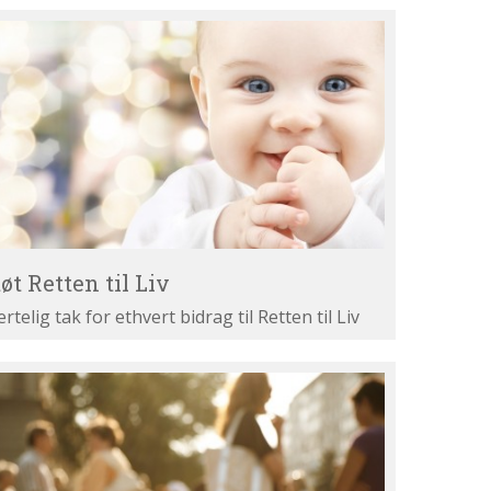
øt
tten
v
øt Retten til Liv
ertelig tak for ethvert bidrag til Retten til Liv
st
ne
gumenter