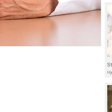
St
Re
til
Li
St
Hj
Te
di
ar