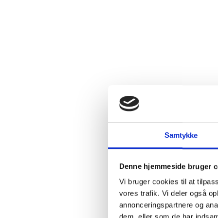
2.4:
Abortmindelunden
2.5:
Abortlinien
2.6:
Unge
mod
abort
2.7:
Pro
Life
internationalt
2.8:
Nyhedsbrev
3.0:
Nyheder
Samtykke
4.0:
Webshop
Denne hjemmeside bruger c
Vi bruger cookies til at tilpas
vores trafik. Vi deler også 
annonceringspartnere og anal
dem, eller som de har indsaml