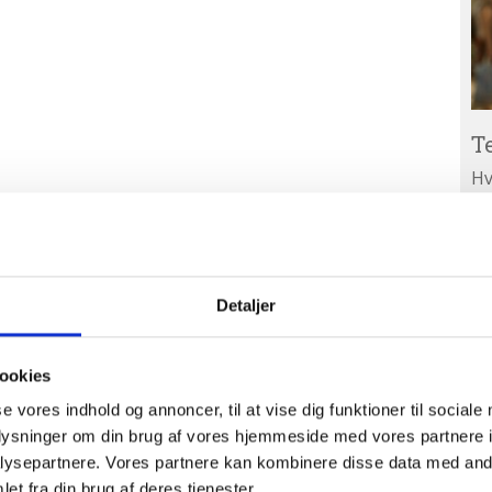
T
Hv
ar
Ab
A
ud
Detaljer
ookies
se vores indhold og annoncer, til at vise dig funktioner til sociale
oplysninger om din brug af vores hjemmeside med vores partnere i
ysepartnere. Vores partnere kan kombinere disse data med andr
et fra din brug af deres tjenester.