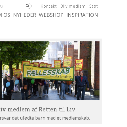
5.0:
6.0:
7.0:
Kontakt
Bliv medlem
Støt
:
10.0:
11.0:
M OS
NYHEDER
WEBSHOP
INSPIRATION
iv
dlem
tten
v
liv medlem af Retten til Liv
rsvar det ufødte barn med et medlemskab.