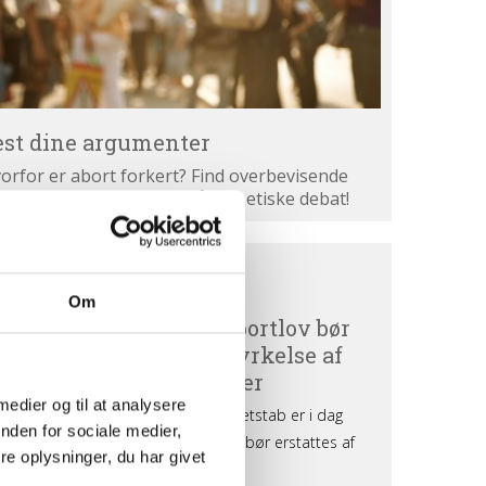
est dine argumenter
orfor er abort forkert? Find overbevisende
gumenter. Bliv klogere på den etiske debat!
ortdebat
BORTDEBAT UDEFRA
efra
Om
 medier og til at analysere
nden for sociale medier,
e oplysninger, du har givet