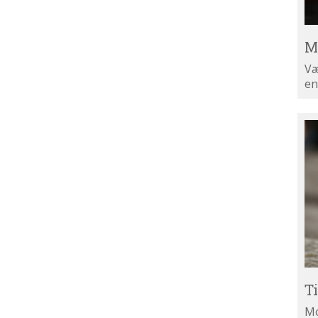
M
Væ
en
Ti
di
ny
T
Mo