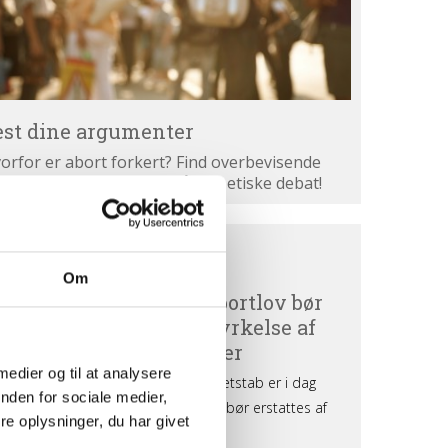
est dine argumenter
orfor er abort forkert? Find overbevisende
gumenter. Bliv klogere på den etiske debat!
ortdebat
BORTDEBAT UDEFRA
efra
Om
 medier og til at analysere
nden for sociale medier,
e oplysninger, du har givet