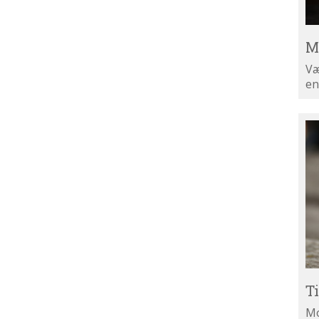
M
Væ
en
Ti
di
ny
T
Mo