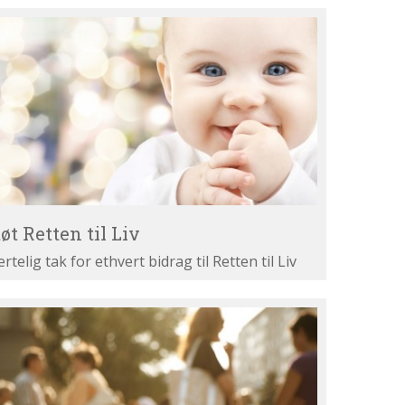
øt
tten
v
øt Retten til Liv
ertelig tak for ethvert bidrag til Retten til Liv
st
ne
gumenter