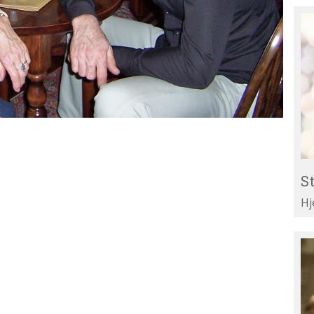
St
Re
til
Li
St
Hj
Te
di
ar