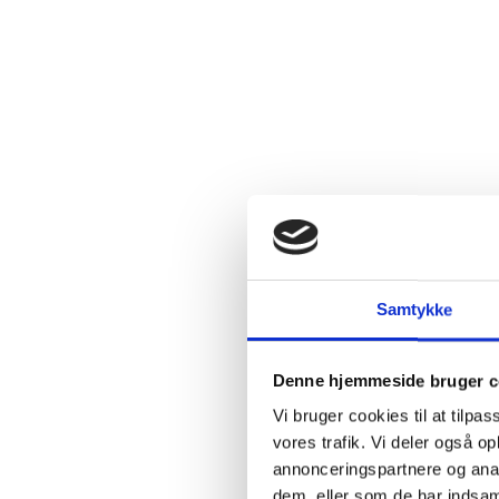
2.4:
Abortmindelunden
2.5:
Abortlinien
2.6:
Unge
mod
abort
2.7:
Pro
Life
internationalt
2.8:
Nyhedsbrev
3.0:
Nyheder
Samtykke
4.0:
Webshop
Denne hjemmeside bruger c
Vi bruger cookies til at tilpas
vores trafik. Vi deler også 
annonceringspartnere og anal
dem, eller som de har indsaml