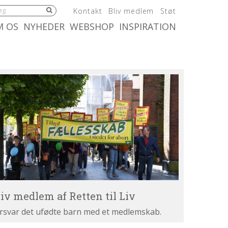
5.0:
6.0:
7.0:
Kontakt
Bliv medlem
Støt
:
10.0:
11.0:
M OS
NYHEDER
WEBSHOP
INSPIRATION
iv
dlem
tten
v
liv medlem af Retten til Liv
rsvar det ufødte barn med et medlemskab.