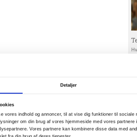
T
Hv
ar
Ab
A
ud
Detaljer
ookies
se vores indhold og annoncer, til at vise dig funktioner til sociale
oplysninger om din brug af vores hjemmeside med vores partnere i
ysepartnere. Vores partnere kan kombinere disse data med andr
et fra din brug af deres tjenester.