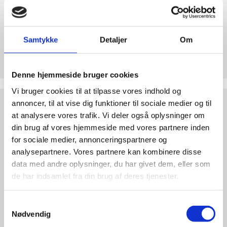
abort
2.7:
Pro
Life
Samtykke
Detaljer
Om
internationalt
Støt Retten til Liv
2.8:
Nyhedsbrev
Hjertelig tak for ethvert bidrag til Retten til Liv
Denne hjemmeside bruger cookies
3.0:
Nyheder
Vi bruger cookies til at tilpasse vores indhold og
4.0:
Webshop
Test
annoncer, til at vise dig funktioner til sociale medier og til
dine
at analysere vores trafik. Vi deler også oplysninger om
argumenter
din brug af vores hjemmeside med vores partnere inden
for sociale medier, annonceringspartnere og
analysepartnere. Vores partnere kan kombinere disse
data med andre oplysninger, du har givet dem, eller som
de har indsamlet fra din brug af deres tjenester.
Samtykkevalg
Nødvendig