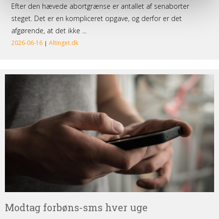
Modtag
forbøns-
sms
hver
uge
Modtag forbøns-sms hver uge