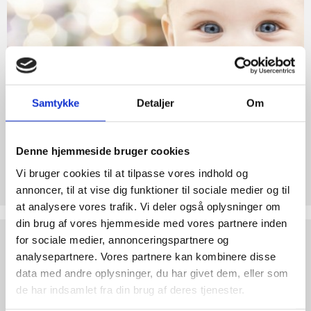
Retten
abort
til
2.7:
Pro
Liv
Life
internationalt
2.8:
Nyhedsbrev
Samtykke
Detaljer
Om
3.0:
Nyheder
4.0:
Webshop
Denne hjemmeside bruger cookies
Støt Retten til Liv
Vi bruger cookies til at tilpasse vores indhold og
Hjertelig tak for ethvert bidrag til Retten til Liv
annoncer, til at vise dig funktioner til sociale medier og til
at analysere vores trafik. Vi deler også oplysninger om
din brug af vores hjemmeside med vores partnere inden
Test
for sociale medier, annonceringspartnere og
dine
analysepartnere. Vores partnere kan kombinere disse
argumenter
data med andre oplysninger, du har givet dem, eller som
de har indsamlet fra din brug af deres tjenester.