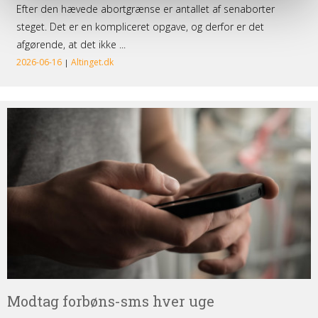
Modtag
forbøns-
sms
hver
uge
Modtag forbøns-sms hver uge