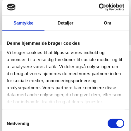
abort
2.7:
Pro
Life
Samtykke
Detaljer
Om
internationalt
Støt Retten til Liv
2.8:
Nyhedsbrev
Hjertelig tak for ethvert bidrag til Retten til Liv
Denne hjemmeside bruger cookies
3.0:
Nyheder
Vi bruger cookies til at tilpasse vores indhold og
4.0:
Webshop
Test
annoncer, til at vise dig funktioner til sociale medier og til
dine
at analysere vores trafik. Vi deler også oplysninger om
argumenter
din brug af vores hjemmeside med vores partnere inden
for sociale medier, annonceringspartnere og
analysepartnere. Vores partnere kan kombinere disse
data med andre oplysninger, du har givet dem, eller som
de har indsamlet fra din brug af deres tjenester.
Samtykkevalg
Nødvendig