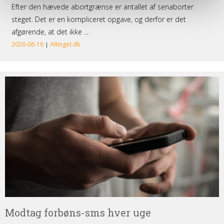
Modtag
forbøns-
sms
hver
uge
Modtag forbøns-sms hver uge