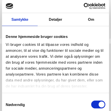
abort
2.7:
Pro
Life
Samtykke
Detaljer
Om
internationalt
Støt Retten til Liv
2.8:
Nyhedsbrev
Hjertelig tak for ethvert bidrag til Retten til Liv
Denne hjemmeside bruger cookies
3.0:
Nyheder
Vi bruger cookies til at tilpasse vores indhold og
4.0:
Webshop
Test
annoncer, til at vise dig funktioner til sociale medier og til
dine
at analysere vores trafik. Vi deler også oplysninger om
argumenter
din brug af vores hjemmeside med vores partnere inden
for sociale medier, annonceringspartnere og
analysepartnere. Vores partnere kan kombinere disse
data med andre oplysninger, du har givet dem, eller som
de har indsamlet fra din brug af deres tjenester.
Samtykkevalg
Nødvendig