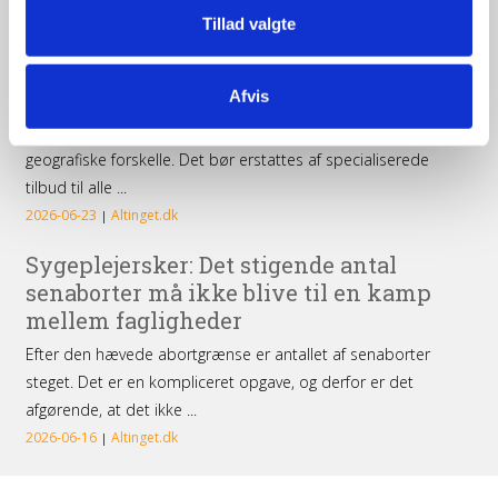
udefra
Tillad valgte
Afvis