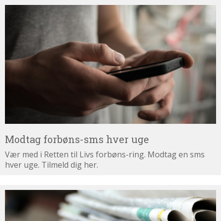
Modtag
forbøns-
sms
hver
uge
Modtag forbøns-sms hver uge
Vær med i Retten til Livs forbøns-ring. Modtag en sms
hver uge. Tilmeld dig her.
Tilmeld
dig
nyhedsbrevet