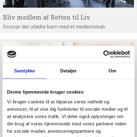
abort
2.7:
Pro
Bliv medlem af Retten til Liv
Life
internationalt
Forsvar det ufødte barn med et medlemskab.
2.8:
Nyhedsbrev
Støt
3.0:
Nyheder
Retten
til
4.0:
Webshop
Liv
Samtykke
Detaljer
Om
Denne hjemmeside bruger cookies
Vi bruger cookies til at tilpasse vores indhold og
annoncer, til at vise dig funktioner til sociale medier og til
at analysere vores trafik. Vi deler også oplysninger om
din brug af vores hjemmeside med vores partnere inden
Støt Retten til Liv
for sociale medier, annonceringspartnere og
Hjertelig tak for ethvert bidrag til Retten til Liv