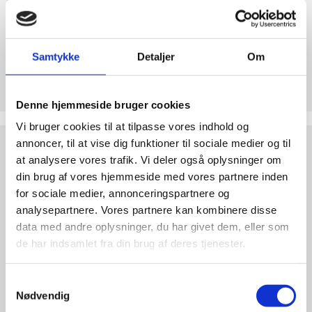
abort
2.7:
Pro
Life
internationalt
Samtykke
Detaljer
Om
Støt Retten til Liv
2.8:
Nyhedsbrev
Hjertelig tak for ethvert bidrag til Retten til Liv
Denne hjemmeside bruger cookies
3.0:
Nyheder
Vi bruger cookies til at tilpasse vores indhold og
4.0:
Webshop
Test
annoncer, til at vise dig funktioner til sociale medier og til
dine
at analysere vores trafik. Vi deler også oplysninger om
argumenter
din brug af vores hjemmeside med vores partnere inden
for sociale medier, annonceringspartnere og
analysepartnere. Vores partnere kan kombinere disse
data med andre oplysninger, du har givet dem, eller som
de har indsamlet fra din brug af deres tjenester.
Samtykkevalg
Nødvendig