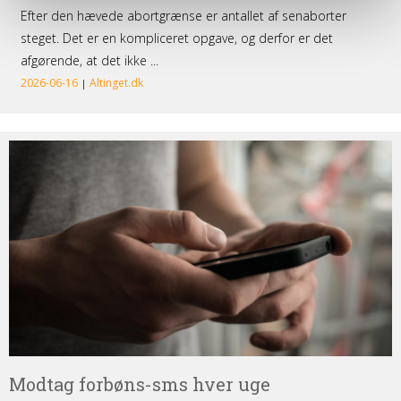
Modtag
forbøns-
sms
hver
uge
Modtag forbøns-sms hver uge