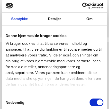
abort
2.7:
Pro
Life
Samtykke
Detaljer
Om
internationalt
Støt Retten til Liv
2.8:
Nyhedsbrev
Hjertelig tak for ethvert bidrag til Retten til Liv
Denne hjemmeside bruger cookies
3.0:
Nyheder
Vi bruger cookies til at tilpasse vores indhold og
4.0:
Webshop
Test
annoncer, til at vise dig funktioner til sociale medier og til
dine
at analysere vores trafik. Vi deler også oplysninger om
argumenter
din brug af vores hjemmeside med vores partnere inden
for sociale medier, annonceringspartnere og
analysepartnere. Vores partnere kan kombinere disse
data med andre oplysninger, du har givet dem, eller som
de har indsamlet fra din brug af deres tjenester.
Samtykkevalg
Nødvendig