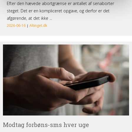
Modtag
forbøns-
sms
hver
uge
Modtag forbøns-sms hver uge