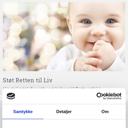
personlige
Støt
historie
Retten
til
1.6:
Argumenter
Liv
imod
abort
1.7:
Perspektiver
2.0:
Om
os
2.1:
Aktioner
2.2:
Tidligere
Støt Retten til Liv
aktioner
Hjertelig tak for ethvert bidrag til Retten til Liv
2.3:
Organisation
2.4:
Abortmindelunden
Test
2.5:
Abortlinien
Samtykke
Detaljer
Om
dine
2.6:
argumenter
Unge
mod