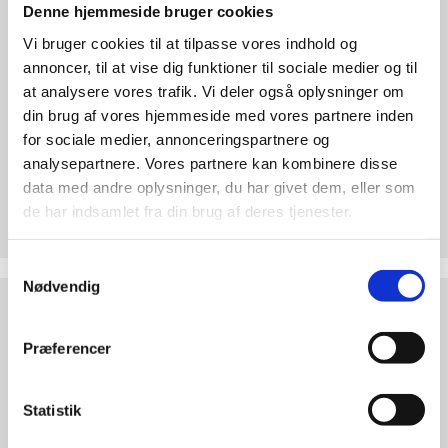
abort
Denne hjemmeside bruger cookies
2.7:
Pro
Vi bruger cookies til at tilpasse vores indhold og
Life
annoncer, til at vise dig funktioner til sociale medier og til
internationalt
at analysere vores trafik. Vi deler også oplysninger om
2.8:
Nyhedsbrev
din brug af vores hjemmeside med vores partnere inden
for sociale medier, annonceringspartnere og
3.0:
Nyheder
analysepartnere. Vores partnere kan kombinere disse
Test dine argumenter
data med andre oplysninger, du har givet dem, eller som
4.0:
Webshop
de har indsamlet fra din brug af deres tjenester.
Hvorfor er abort forkert? Find overbevisende
argumenter. Bliv klogere på den etiske debat!
Samtykkevalg
Nødvendig
Abortdebat
ABORTDEBAT UDEFRA
udefra
Præferencer
Statistik