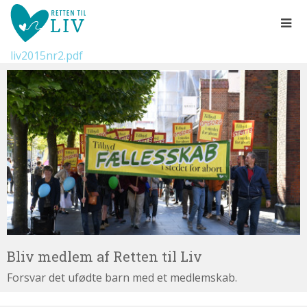
Spring
menu
over
og
liv2015nr2.pdf
gå
Bliv
til
medlem
indhold
Vend
af
tilbage
Retten
til
til
forsiden
Liv
1.0:
Gå
Info
til
1.1:
Abort
vores
1.2:
Fosterdiagnostik
guide
1.3:
for
Livets
begyndelse
tilgængelighed
1.4:
Etik
Bliv medlem af Retten til Liv
og
Forsvar det ufødte barn med et medlemskab.
tro
1.5:
Den