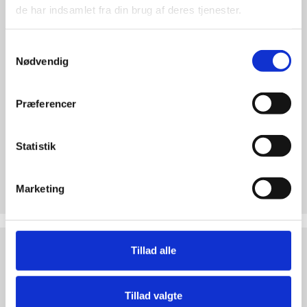
de har indsamlet fra din brug af deres tjenester.
argumenter
Samtykkevalg
Nødvendig
Præferencer
Statistik
Test dine argumenter
Hvorfor er abort forkert? Find overbevisende
Marketing
argumenter. Bliv klogere på den etiske debat!
Abortdebat
ABORTDEBAT UDEFRA
Tillad alle
udefra
Tillad valgte