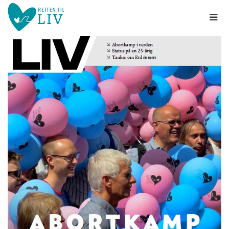
Spring
menu
over
og
gå
til
indhold
Vend
tilbage
til
forsiden
1.0:
Gå
Info
til
1.1:
Abort
vores
1.2:
Fosterdiagnostik
guide
1.3:
for
Livets
begyndelse
tilgængelighed
1.4:
Etik
og
tro
1.5:
Den