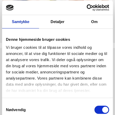
abort
2.7:
Pro
Life
internationalt
Samtykke
Detaljer
Om
2.8:
Støt Retten til Liv
Nyhedsbrev
Hjertelig tak for ethvert bidrag til Retten til Liv
3.0:
Denne hjemmeside bruger cookies
Nyheder
Vi bruger cookies til at tilpasse vores indhold og
4.0:
Webshop
Test
annoncer, til at vise dig funktioner til sociale medier og til
dine
at analysere vores trafik. Vi deler også oplysninger om
argumenter
din brug af vores hjemmeside med vores partnere inden
for sociale medier, annonceringspartnere og
analysepartnere. Vores partnere kan kombinere disse
data med andre oplysninger, du har givet dem, eller som
de har indsamlet fra din brug af deres tjenester.
Samtykkevalg
Nødvendig