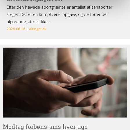
Modtag
forbøns-
sms
hver
uge
Modtag forbøns-sms hver uge