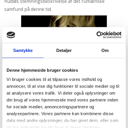
hudløs stemningsbeskrivelse af det rumænske
abort
samfund på denne tid.
2.7:
Pro
Life
internationalt
2.8:
Nyhedsbrev
3.0:
Nyheder
Samtykke
Detaljer
Om
4.0:
Webshop
Denne hjemmeside bruger cookies
Vi bruger cookies til at tilpasse vores indhold og
annoncer, til at vise dig funktioner til sociale medier og til
at analysere vores trafik. Vi deler også oplysninger om
din brug af vores hjemmeside med vores partnere inden
for sociale medier, annonceringspartnere og
analysepartnere. Vores partnere kan kombinere disse
data med andre oplysninger, du har givet dem, eller som
Læs anmeldelse på Film og Tro
de har indsamlet fra din brug af deres tjenester.