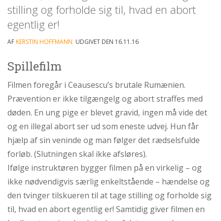
personlige
stilling og forholde sig til, hvad en abort
historie
egentlig er!
1.6:
Argumenter
AF
KERSTIN HOFFMANN
UDGIVET DEN 16.11.16
imod
abort
Spillefilm
1.7:
Perspektiver
Filmen foregår i Ceausescu’s brutale Rumænien.
2.0:
Om
Prævention er ikke tilgængelg og abort straffes med
os
2.1:
døden. En ung pige er blevet gravid, ingen må vide det
Aktioner
og en illegal abort ser ud som eneste udvej. Hun får
2.2:
Tidligere
aktioner
hjælp af sin veninde og man følger det rædselsfulde
forløb. (Slutningen skal ikke afsløres).
2.3:
Organisation
Ifølge instruktøren bygger filmen på en virkelig – og
2.4:
Abortmindelunden
ikke nødvendigvis særlig enkeltstående – hændelse og
2.5:
Abortlinien
den tvinger tilskueren til at tage stilling og forholde sig
2.6:
Unge
til, hvad en abort egentlig er! Samtidig giver filmen en
mod