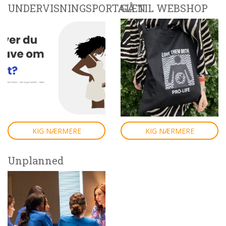
UNDERVISNINGSPORTALEN
GÅ TIL WEBSHOP
KIG NÆRMERE
KIG NÆRMERE
Unplanned