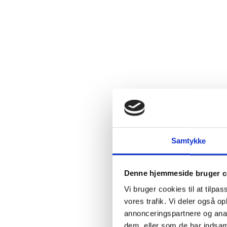
2.4:
Abortmindelunden
2.5:
Abortlinien
2.6:
Unge
mod
abort
2.7:
Pro
Life
internationalt
2.8:
Nyhedsbrev
3.0:
Nyheder
Samtykke
4.0:
Webshop
Denne hjemmeside bruger c
Vi bruger cookies til at tilpas
vores trafik. Vi deler også 
annonceringspartnere og anal
dem, eller som de har indsaml