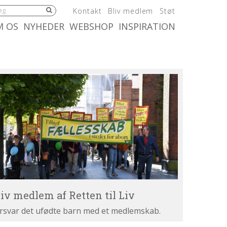
5.0:
6.0:
7.0:
Kontakt
Bliv medlem
Støt
:
10.0:
11.0:
M OS
NYHEDER
WEBSHOP
INSPIRATION
iv
dlem
tten
v
liv medlem af Retten til Liv
rsvar det ufødte barn med et medlemskab.