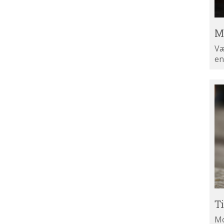
M
Væ
en
Ti
di
ny
T
Mo