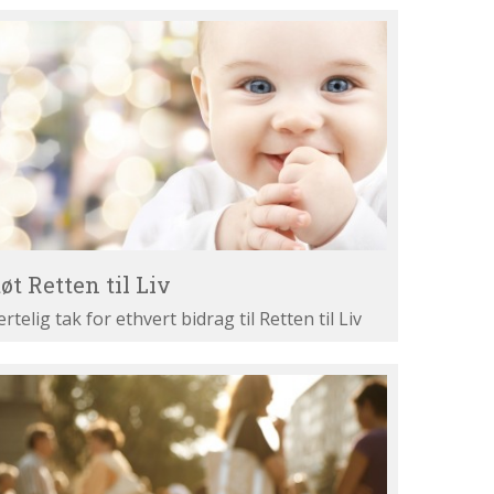
øt
tten
v
øt Retten til Liv
ertelig tak for ethvert bidrag til Retten til Liv
st
ne
gumenter