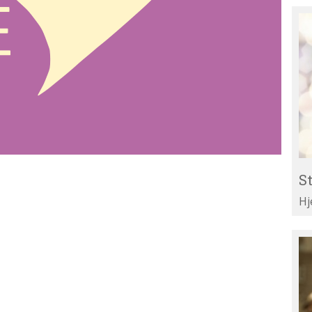
St
Re
til
Li
St
Hj
Te
di
ar