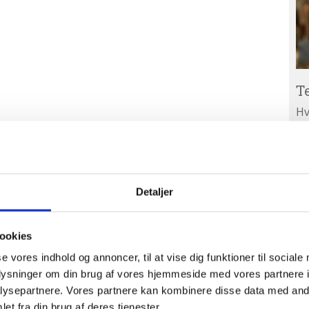
T
Hv
ar
Ab
A
ud
Detaljer
ookies
se vores indhold og annoncer, til at vise dig funktioner til sociale
oplysninger om din brug af vores hjemmeside med vores partnere i
ysepartnere. Vores partnere kan kombinere disse data med andr
et fra din brug af deres tjenester.