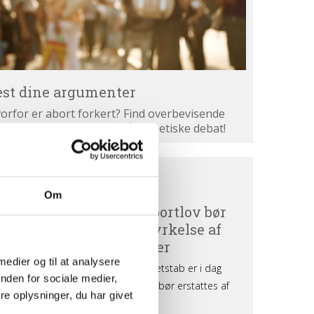
est dine argumenter
orfor er abort forkert? Find overbevisende
gumenter. Bliv klogere på den etiske debat!
ortdebat
BORTDEBAT UDEFRA
efra
Om
 medier og til at analysere
nden for sociale medier,
e oplysninger, du har givet