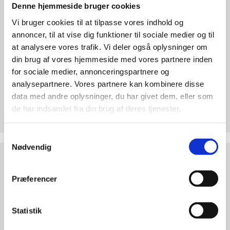
abort
Denne hjemmeside bruger cookies
2.7:
Pro
Vi bruger cookies til at tilpasse vores indhold og
Life
annoncer, til at vise dig funktioner til sociale medier og til
internationalt
at analysere vores trafik. Vi deler også oplysninger om
2.8:
Nyhedsbrev
din brug af vores hjemmeside med vores partnere inden
for sociale medier, annonceringspartnere og
3.0:
Nyheder
analysepartnere. Vores partnere kan kombinere disse
Test dine argumenter
data med andre oplysninger, du har givet dem, eller som
4.0:
Webshop
de har indsamlet fra din brug af deres tjenester.
Hvorfor er abort forkert? Find overbevisende
argumenter. Bliv klogere på den etiske debat!
Samtykkevalg
Nødvendig
Abortdebat
ABORTDEBAT UDEFRA
udefra
Præferencer
Statistik