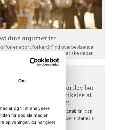
est dine argumenter
orfor er abort forkert? Find overbevisende
gumenter. Bliv klogere på den etiske debat!
ortdebat
BORTDEBAT UDEFRA
efra
Om
 medier og til at analysere
nden for sociale medier,
e oplysninger, du har givet