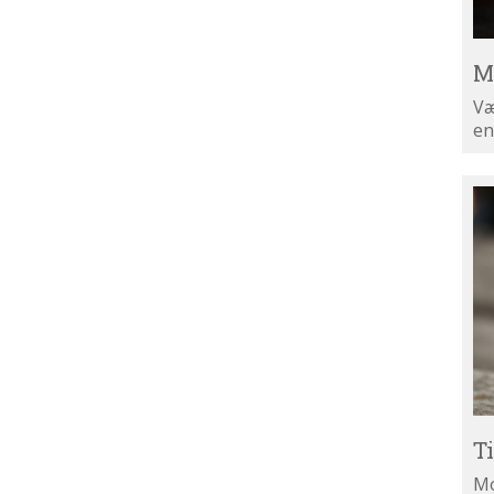
M
Væ
en
Ti
di
ny
T
Mo