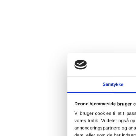
2.4:
Abortmindelunden
2.5:
Abortlinien
2.6:
Unge
mod
abort
2.7:
Pro
Life
internationalt
2.8:
Nyhedsbrev
3.0:
Nyheder
Samtykke
4.0:
Webshop
Denne hjemmeside bruger c
Vi bruger cookies til at tilpas
vores trafik. Vi deler også 
annonceringspartnere og anal
dem, eller som de har indsaml