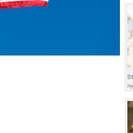
St
Re
til
Li
St
Hj
Te
di
ar