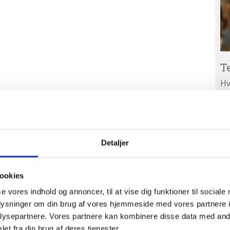
T
Hv
ar
Ab
A
ud
Detaljer
ookies
se vores indhold og annoncer, til at vise dig funktioner til sociale
oplysninger om din brug af vores hjemmeside med vores partnere i
ysepartnere. Vores partnere kan kombinere disse data med andr
et fra din brug af deres tjenester.