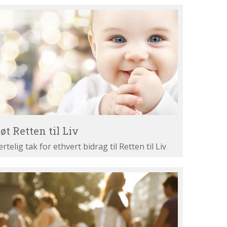
øt
tten
v
øt Retten til Liv
ertelig tak for ethvert bidrag til Retten til Liv
st
ne
gumenter