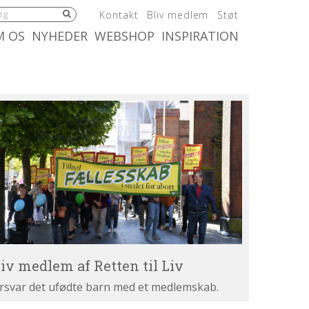
5.0:
6.0:
7.0:
Kontakt
Bliv medlem
Støt
:
10.0:
11.0:
M OS
NYHEDER
WEBSHOP
INSPIRATION
iv
dlem
tten
v
liv medlem af Retten til Liv
rsvar det ufødte barn med et medlemskab.