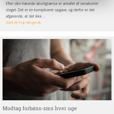
Modtag
forbøns-
sms
hver
uge
Modtag forbøns-sms hver uge