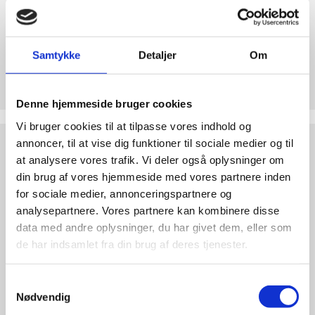
abort
2.7:
Pro
Life
Samtykke
Detaljer
Om
internationalt
Støt Retten til Liv
2.8:
Nyhedsbrev
Hjertelig tak for ethvert bidrag til Retten til Liv
Denne hjemmeside bruger cookies
3.0:
Nyheder
Vi bruger cookies til at tilpasse vores indhold og
4.0:
Webshop
Test
annoncer, til at vise dig funktioner til sociale medier og til
dine
at analysere vores trafik. Vi deler også oplysninger om
argumenter
din brug af vores hjemmeside med vores partnere inden
for sociale medier, annonceringspartnere og
analysepartnere. Vores partnere kan kombinere disse
data med andre oplysninger, du har givet dem, eller som
de har indsamlet fra din brug af deres tjenester.
Samtykkevalg
Nødvendig