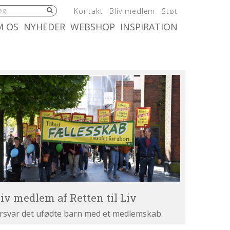
5.0:
6.0:
7.0:
Kontakt
Bliv medlem
Støt
:
10.0:
11.0:
M OS
NYHEDER
WEBSHOP
INSPIRATION
iv
dlem
tten
v
liv medlem af Retten til Liv
rsvar det ufødte barn med et medlemskab.