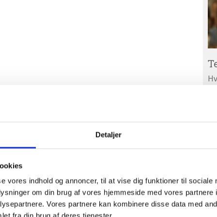
T
Hv
ar
Ab
A
ud
Detaljer
ookies
se vores indhold og annoncer, til at vise dig funktioner til sociale
oplysninger om din brug af vores hjemmeside med vores partnere i
ysepartnere. Vores partnere kan kombinere disse data med andr
et fra din brug af deres tjenester.