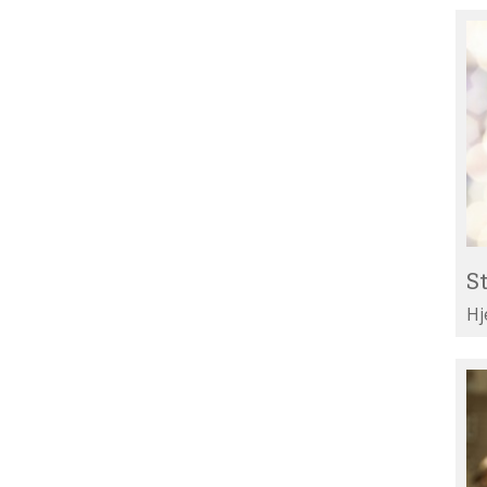
St
Re
til
Li
St
Hj
Te
di
ar