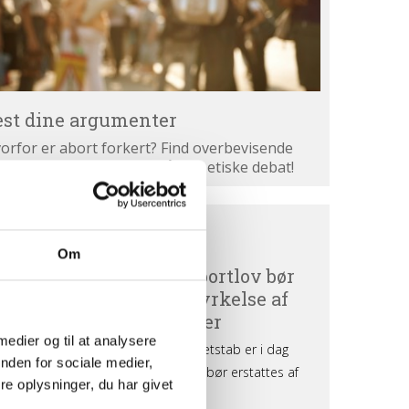
est dine argumenter
orfor er abort forkert? Find overbevisende
gumenter. Bliv klogere på den etiske debat!
ortdebat
BORTDEBAT UDEFRA
efra
Om
 medier og til at analysere
nden for sociale medier,
e oplysninger, du har givet