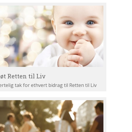
øt
tten
v
øt Retten til Liv
ertelig tak for ethvert bidrag til Retten til Liv
st
ne
gumenter