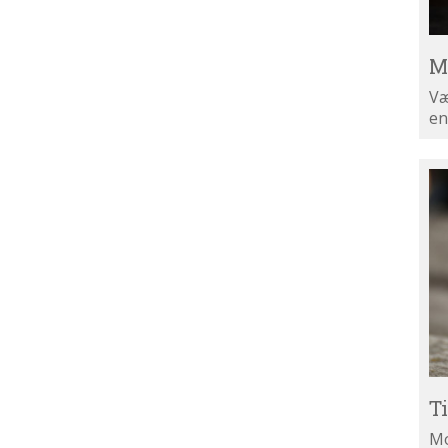
M
Væ
en
Ti
di
ny
T
Mo