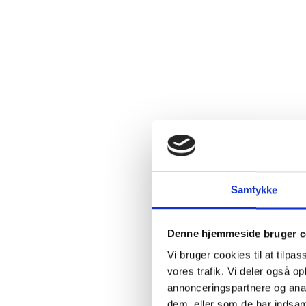
2.4:
Abortmindelunden
2.5:
Abortlinien
2.6:
Unge
mod
abort
2.7:
Pro
Life
internationalt
2.8:
Nyhedsbrev
3.0:
Nyheder
Samtykke
4.0:
Webshop
Denne hjemmeside bruger c
Vi bruger cookies til at tilpas
vores trafik. Vi deler også 
annonceringspartnere og anal
dem, eller som de har indsaml