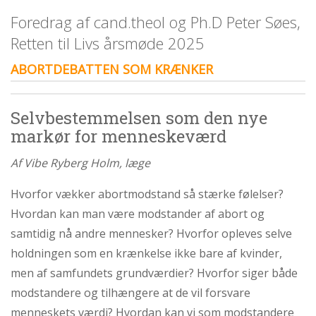
personlige
Foredrag af cand.theol og Ph.D Peter Søes,
historie
Retten til Livs årsmøde 2025
1.6:
Argumenter
imod
ABORTDEBATTEN SOM KRÆNKER
abort
1.7:
Perspektiver
Selvbestemmelsen som den nye
2.0:
Om
markør for menneskeværd
os
2.1:
Aktioner
Af Vibe Ryberg Holm, læge
2.2:
Tidligere
Hvorfor vækker abortmodstand så stærke følelser?
aktioner
Hvordan kan man være modstander af abort og
2.3:
Organisation
samtidig nå andre mennesker? Hvorfor opleves selve
2.4:
Abortmindelunden
holdningen som en krænkelse ikke bare af kvinder,
2.5:
Abortlinien
men af samfundets grundværdier? Hvorfor siger både
2.6:
modstandere og tilhængere at de vil forsvare
Unge
mod
menneskets værdi? Hvordan kan vi som modstandere