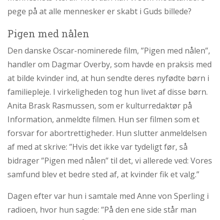
abort
pege på at alle mennesker er skabt i Guds billede?
2.7:
Pro
Life
Pigen med nålen
internationalt
Den danske Oscar-nominerede film, ”Pigen med nålen”,
2.8:
Nyhedsbrev
handler om Dagmar Overby, som havde en praksis med
3.0:
Nyheder
at bilde kvinder ind, at hun sendte deres nyfødte børn i
familiepleje. I virkeligheden tog hun livet af disse børn.
4.0:
Webshop
Anita Brask Rasmussen, som er kulturredaktør på
Information, anmeldte filmen. Hun ser filmen som et
forsvar for abortrettigheder. Hun slutter anmeldelsen
af med at skrive: ”Hvis det ikke var tydeligt før, så
bidrager ”Pigen med nålen” til det, vi allerede ved: Vores
samfund blev et bedre sted af, at kvinder fik et valg.”
Dagen efter var hun i samtale med Anne von Sperling i
radioen, hvor hun sagde: ”På den ene side står man