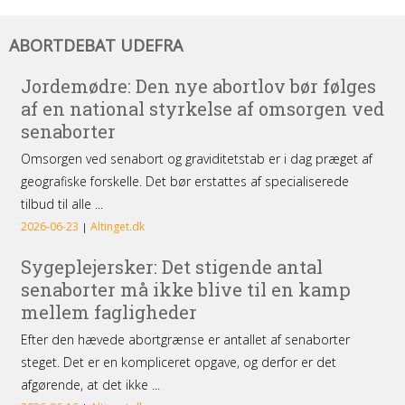
Abortdebat
ABORTDEBAT UDEFRA
udefra