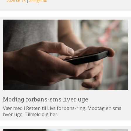
Modtag
forbøns-
sms
hver
uge
Modtag forbøns-sms hver uge
Vær med i Retten til Livs forbøns-ring. Modtag en sms
hver uge. Tilmeld dig her.