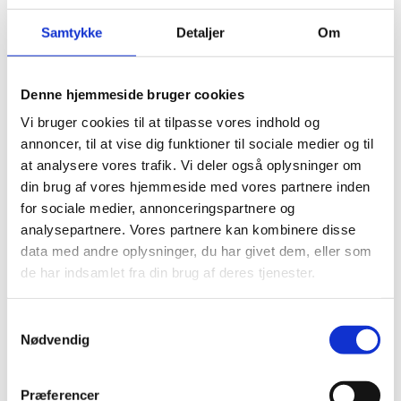
Samtykke
Detaljer
Om
Illusionen som middel
Anita Brask stiller et tankevækkende spørgsmål:
Hvordan har det været for de kvinder, som tog imod
Denne hjemmeside bruger cookies
det valg, som Dagmar Overby tilbød dem, den dag
Vi bruger cookies til at tilpasse vores indhold og
annoncer, til at vise dig funktioner til sociale medier og til
illusionen brast? De her kvinder og piger har brug for
at analysere vores trafik. Vi deler også oplysninger om
illusionen om et valg, man kan foretage uden at gøre
din brug af vores hjemmeside med vores partnere inden
umenneskelige ting. Men enten er der intet valg – og
for sociale medier, annonceringspartnere og
dermed ingen værdighed. Eller også er der
analysepartnere. Vores partnere kan kombinere disse
umenneskelige handlinger – som fører til
data med andre oplysninger, du har givet dem, eller som
umenneskelighed. Præmissen er, at man skal have et
de har indsamlet fra din brug af deres tjenester.
valg, for at der kan være tale om menneskelighed. Men
den eneste måde, man kan bevare menneskeligheden
Samtykkevalg
Nødvendig
på, er ved at gøre umenneskelige handlinger, som
fører til, at man taber sin menneskelighed. Så vi har en
situation, hvor menneskeligheden under alle
Præferencer