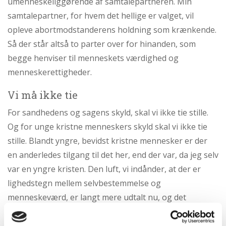
umenneskeliggørende af samtalepartneren. Min
samtalepartner, for hvem det hellige er valget, vil
opleve abortmodstanderens holdning som krænkende.
Så der står altså to parter over for hinanden, som
begge henviser til menneskets værdighed og
menneskerettigheder.
Vi må ikke tie
For sandhedens og sagens skyld, skal vi ikke tie stille.
Og for unge kristne menneskers skyld skal vi ikke tie
stille. Blandt yngre, bevidst kristne mennesker er der
en anderledes tilgang til det her, end der var, da jeg selv
var en yngre kristen. Den luft, vi indånder, at der er
lighedstegn mellem selvbestemmelse og
menneskeværd, er langt mere udtalt nu, og det
betyder, at der er nogle ting, der ser anderledes ud for
yngre kristne. Derfor er der grund til at tale tydeligt.