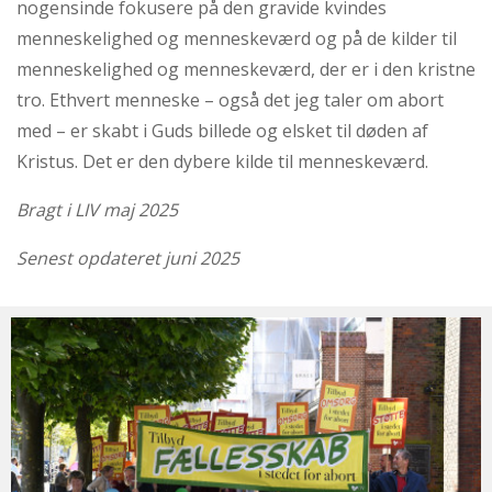
nogensinde fokusere på den gravide kvindes
menneskelighed og menneskeværd og på de kilder til
menneskelighed og menneskeværd, der er i den kristne
tro. Ethvert menneske – også det jeg taler om abort
med – er skabt i Guds billede og elsket til døden af
Kristus. Det er den dybere kilde til menneskeværd.
Bragt i LIV maj 2025
Senest opdateret juni 2025
Bliv
medlem
af
Retten
til
Liv