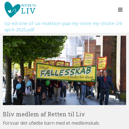
Spring
menu
over
og
op-ed-one-of-us-reaktion-paa-my-voice-my-choice-24-
gå
april-2025.pdf
til
Bliv
indhold
Vend
medlem
tilbage
af
til
Retten
forsiden
til
1.0:
Gå
Info
Liv
til
1.1:
Abort
vores
1.2:
Fosterdiagnostik
guide
1.3:
for
Livets
begyndelse
tilgængelighed
1.4:
Etik
og
Bliv medlem af Retten til Liv
tro
Forsvar det ufødte barn med et medlemskab.
1.5:
Den