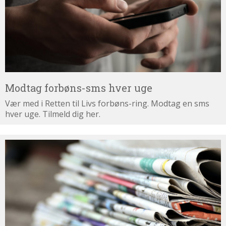
uge
Modtag forbøns-sms hver uge
Vær med i Retten til Livs forbøns-ring. Modtag en sms
hver uge. Tilmeld dig her.
Tilmeld
dig
nyhedsbrevet