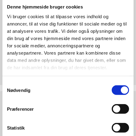
abort
Denne hjemmeside bruger cookies
2.7:
Pro
Vi bruger cookies til at tilpasse vores indhold og
Life
annoncer, til at vise dig funktioner til sociale medier og til
internationalt
at analysere vores trafik. Vi deler også oplysninger om
2.8:
Nyhedsbrev
din brug af vores hjemmeside med vores partnere inden
for sociale medier, annonceringspartnere og
3.0:
Nyheder
analysepartnere. Vores partnere kan kombinere disse
4.0:
Webshop
data med andre oplysninger, du har givet dem, eller som
Test dine argumenter
de har indsamlet fra din brug af deres tjenester.
Hvorfor er abort forkert? Find overbevisende
argumenter. Bliv klogere på den etiske debat!
Samtykkevalg
Nødvendig
Abortdebat
ABORTDEBAT UDEFRA
udefra
Præferencer
Statistik