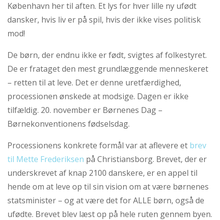
abort
København her til aften. Et lys for hver lille ny ufødt
2.7:
dansker, hvis liv er på spil, hvis der ikke vises politisk
Pro
Life
mod!
internationalt
De børn, der endnu ikke er født, svigtes af folkestyret.
2.8:
Nyhedsbrev
De er frataget den mest grundlæggende menneskeret
3.0:
Nyheder
– retten til at leve. Det er denne uretfærdighed,
4.0:
Webshop
processionen ønskede at modsige. Dagen er ikke
tilfældig. 20. november er Børnenes Dag –
Næste
Børnekonventionens fødselsdag.
indlæg:
Signe
Processionens konkrete formål var at aflevere et
brev
Molde
besøger
til Mette Frederiksen
på Christiansborg. Brevet, der er
Retten
underskrevet af knap 2100 danskere, er en appel til
til
hende om at leve op til sin vision om at være børnenes
Liv
Forrige
indlæg:
statsminister – og at være det for ALLE børn, også de
UNDERSKRIFTINDSAMLING
ufødte. Brevet blev læst op på hele ruten gennem byen.