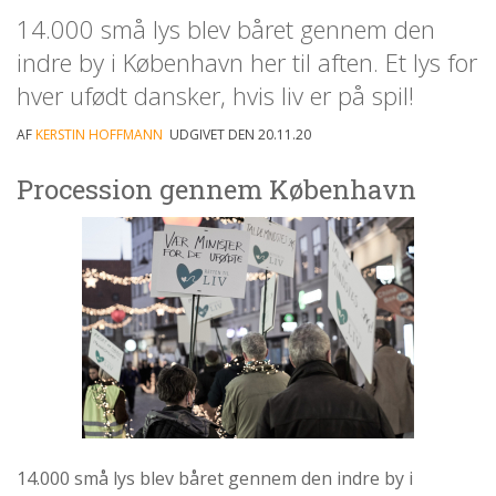
personlige
14.000 små lys blev båret gennem den
historie
indre by i København her til aften. Et lys for
1.6:
Argumenter
hver ufødt dansker, hvis liv er på spil!
imod
abort
AF
KERSTIN HOFFMANN
UDGIVET DEN 20.11.20
1.7:
Perspektiver
Procession gennem København
2.0:
Om
os
2.1:
Aktioner
2.2:
Tidligere
aktioner
2.3:
Organisation
2.4:
Abortmindelunden
2.5:
Abortlinien
2.6:
Unge
14.000 små lys blev båret gennem den indre by i
mod