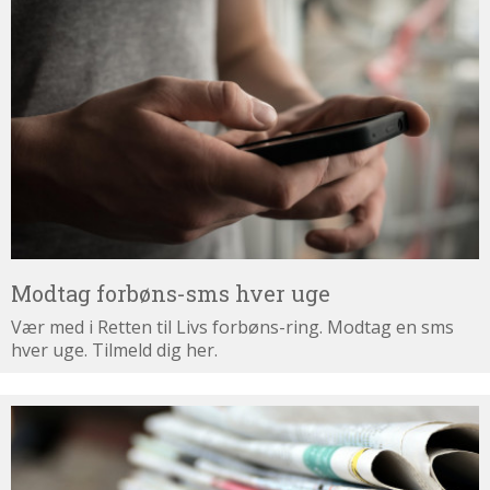
Modtag
forbøns-
sms
hver
uge
Modtag forbøns-sms hver uge
Vær med i Retten til Livs forbøns-ring. Modtag en sms
hver uge. Tilmeld dig her.
Tilmeld
dig
nyhedsbrevet