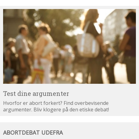
Test
dine
argumenter
Test dine argumenter
Hvorfor er abort forkert? Find overbevisende
argumenter. Bliv klogere på den etiske debat!
Abortdebat
ABORTDEBAT UDEFRA
udefra