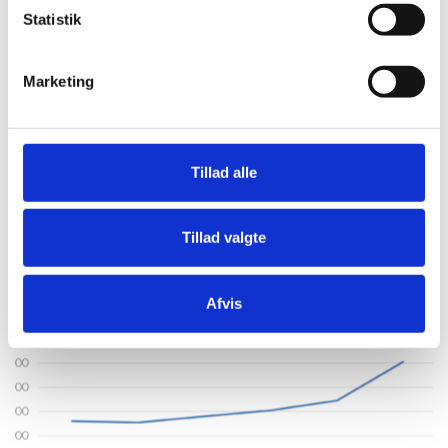
Statistik
Marketing
Tillad alle
22.05.26
AF
KERSTIN HOFFMANN
Samtaler der rykker i Esbjerg
Tillad valgte
Afvis