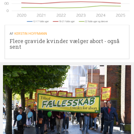
27.04.26
AF
KERSTIN HOFFMANN
Flere gravide kvinder vælger abort - også
sent
Bliv
medlem
af
Retten
til
Liv