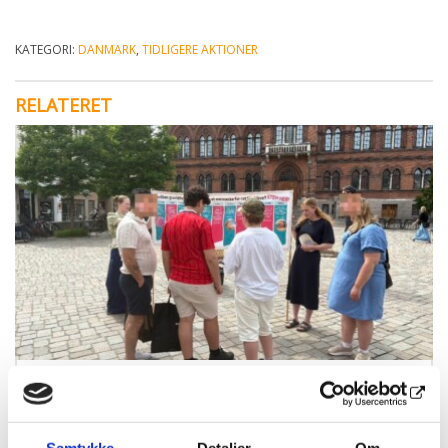
KATEGORI:
DANMARK
,
TIDLIGERE AKTIONER
RELATERET
24.06.26
AF
KRISTINA KRISTENSEN, UNGDOMSSEKRETÆR
Flere, end man tror, er kritiske over for
abort
Samtykke
Detaljer
Om