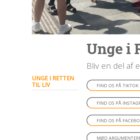
1.4:
Etik
og
tro
1.5:
Den
personlige
Unge i R
historie
1.6:
Argumenter
Bliv en del af 
imod
abort
UNGE I RETTEN
1.7:
Perspektiver
TIL LIV
FIND OS PÅ TIKTOK
2.0:
Om
os
FIND OS PÅ INSTA
2.1:
Aktioner
2.2:
Tidligere
aktioner
FIND OS PÅ FACEB
2.3:
Organisation
MØD ARGUMENTER