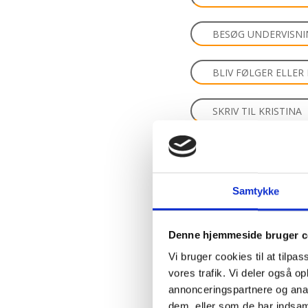
2.4:
Abortmindelunden
2.5:
Abortlinien
BESØG UNDERVISN
2.6:
Unge
mod
BLIV FØLGER ELLE
abort
2.7:
Pro
SKRIV TIL KRISTINA
Life
internationalt
ABORTLINIEN
2.8:
Nyhedsbrev
3.0:
Nyheder
Samtykke
BESØG ABORTLINIE
4.0:
Webshop
FIND ABORTLINIEN 
Denne hjemmeside bruger c
Vi bruger cookies til at tilpas
FIND ABORTLINIEN
vores trafik. Vi deler også 
annonceringspartnere og anal
dem, eller som de har indsaml