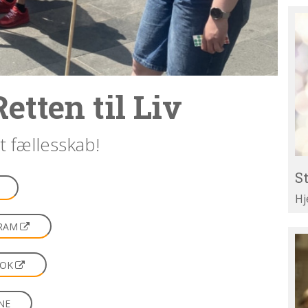
St
Re
til
Li
etten til Liv
et fællesskab!
St
Hj
GRAM
Te
di
OOK
ar
NE