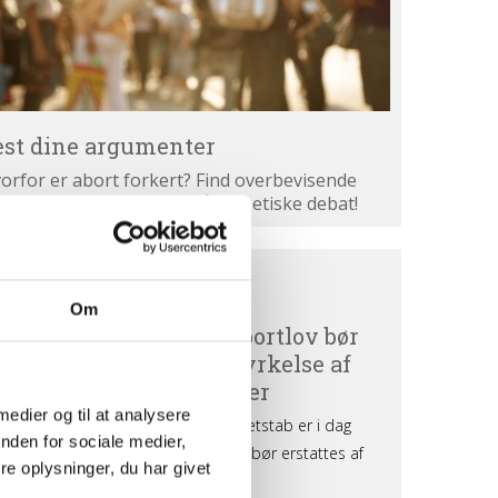
est dine argumenter
orfor er abort forkert? Find overbevisende
gumenter. Bliv klogere på den etiske debat!
ortdebat
BORTDEBAT UDEFRA
efra
Om
 medier og til at analysere
nden for sociale medier,
e oplysninger, du har givet