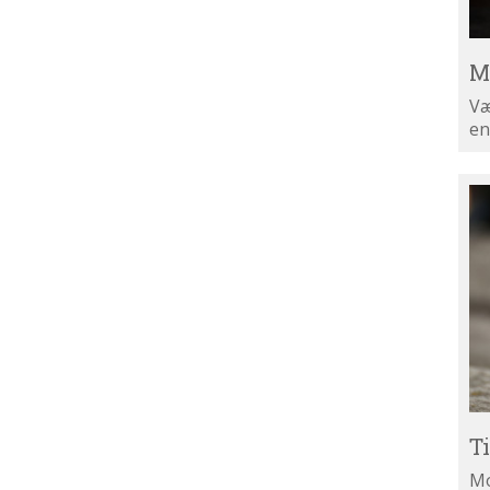
M
Væ
en
Ti
di
ny
T
Mo