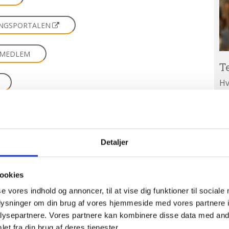
INGSPORTALEN
R MEDLEM
T
Hv
ar
Ab
A
ud
Detaljer
NS HJEMMESIDE
PÅ TIKTOK
ookies
se vores indhold og annoncer, til at vise dig funktioner til sociale
 PÅ FACEBOOK
oplysninger om din brug af vores hjemmeside med vores partnere i
ysepartnere. Vores partnere kan kombinere disse data med andr
et fra din brug af deres tjenester.