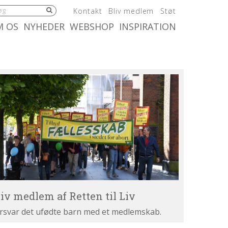
5.0:
6.0:
7.0:
Kontakt
Bliv medlem
Støt
:
10.0:
11.0:
M OS
NYHEDER
WEBSHOP
INSPIRATION
iv
dlem
tten
v
liv medlem af Retten til Liv
rsvar det ufødte barn med et medlemskab.