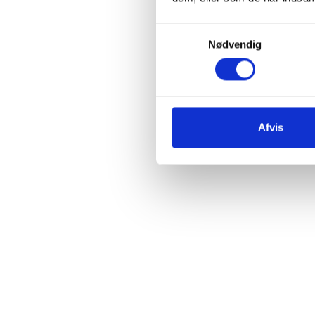
FIND ABORTLINIEN
Samtykkevalg
KONTAKT ABORTLIN
Nødvendig
Senest opdateret juni
Afvis