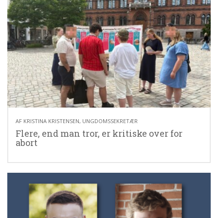
Sorgen
efter
en
selvvalgt
abort
24.06.26
AF
KRISTINA KRISTENSEN, UNGDOMSSEKRETÆR
Flere, end man tror, er kritiske over for
abort