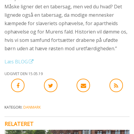
abort
Måske ligner det en tabersag, men ved du hvad? Det
2.7:
Pro
lignede også en tabersag, da modige mennesker
Life
kæmpede for slaveriets ophævelse, for apartheids
internationalt
ophævelse og for Murens fald. Historien vil dømme os,
2.8:
Nyhedsbrev
hvis vi som samfund fortsætter drabene på ufødte
3.0:
Nyheder
børn uden at hæve røsten mod uretfærdigheden.”
4.0:
Webshop
Læs BLOG
Næste
UDGIVET DEN 15.05.19
indlæg:
Brev
om
abort
til
KATEGORI:
DANMARK
Folketingskandidater
gav
respons
Forrige
RELATERET
indlæg: