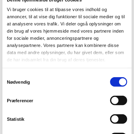
Vi bruger cookies til at tilpasse vores indhold og
annoncer, til at vise dig funktioner til sociale medier og til
22.05.26
AF
KERSTIN HOFFMANN
at analysere vores trafik. Vi deler også oplysninger om
Samtaler der rykker i Esbjerg
din brug af vores hjemmeside med vores partnere inden
for sociale medier, annonceringspartnere og
analysepartnere. Vores partnere kan kombinere disse
data med andre oplysninger, du har givet dem, eller som
de har indsamlet fra din brug af deres tjenester.
Samtykkevalg
Nødvendig
Præferencer
Statistik
27.04.26
AF
KERSTIN HOFFMANN
Flere gravide kvinder vælger abort - også