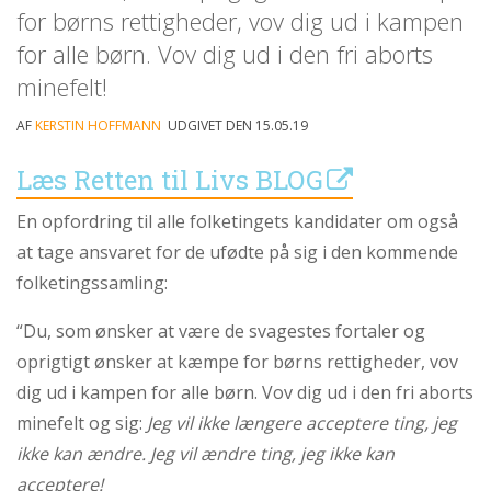
personlige
for børns rettigheder, vov dig ud i kampen
historie
for alle børn. Vov dig ud i den fri aborts
1.6:
Argumenter
minefelt!
imod
abort
AF
KERSTIN HOFFMANN
UDGIVET DEN 15.05.19
1.7:
Perspektiver
Læs Retten til Livs BLOG
2.0:
Om
En opfordring til alle folketingets kandidater om også
os
2.1:
Aktioner
at tage ansvaret for de ufødte på sig i den kommende
folketingssamling:
2.2:
Tidligere
aktioner
“Du, som ønsker at være de svagestes fortaler og
2.3:
Organisation
oprigtigt ønsker at kæmpe for børns rettigheder, vov
2.4:
Abortmindelunden
dig ud i kampen for alle børn. Vov dig ud i den fri aborts
2.5:
Abortlinien
minefelt og sig:
Jeg vil ikke længere acceptere ting, jeg
ikke kan ændre. Jeg vil ændre ting, jeg ikke kan
2.6:
Unge
mod
acceptere!