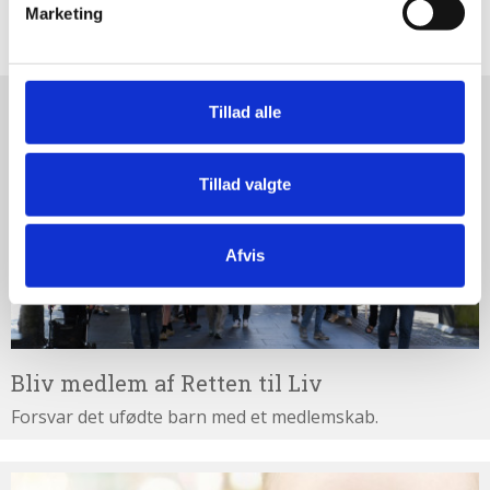
Marketing
sent
Bliv
Tillad alle
medlem
af
Retten
Tillad valgte
til
Liv
Afvis
Bliv medlem af Retten til Liv
Forsvar det ufødte barn med et medlemskab.
Støt